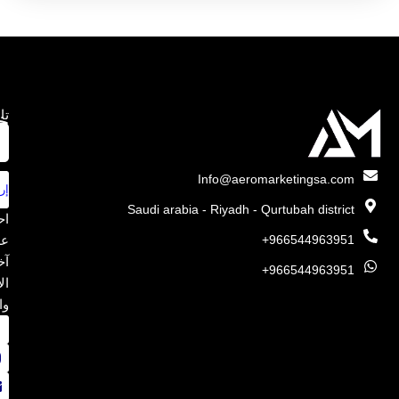
تا
خ
ص
Info@aeromarketingsa.com
إر
Saudi arabia - Riyadh - Qurtubah district
اح
966544963951+
عل
آخ
966544963951+
ال
وا