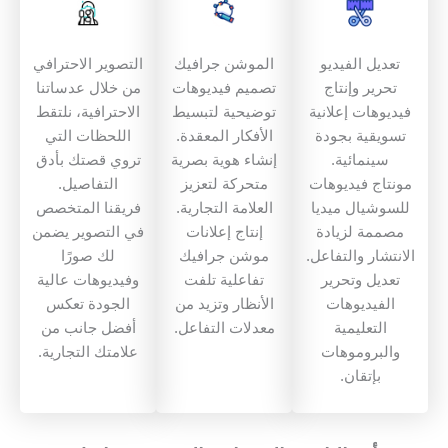
تعديل الفيديو
الموشن جرافيك
التصوير الاحترافي
تحرير وإنتاج
تصميم فيديوهات
من خلال عدساتنا
فيديوهات إعلانية
توضيحية لتبسيط
الاحترافية، نلتقط
تسويقية بجودة
الأفكار المعقدة.
اللحظات التي
سينمائية.
إنشاء هوية بصرية
تروي قصتك بأدق
مونتاج فيديوهات
متحركة لتعزيز
التفاصيل.
للسوشيال ميديا
العلامة التجارية.
فريقنا المتخصص
مصممة لزيادة
إنتاج إعلانات
في التصوير يضمن
الانتشار والتفاعل.
موشن جرافيك
لك صورًا
تعديل وتحرير
تفاعلية تلفت
وفيديوهات عالية
الفيديوهات
الأنظار وتزيد من
الجودة تعكس
التعليمية
معدلات التفاعل.
أفضل جانب من
والبروموهات
علامتك التجارية.
بإتقان.
P