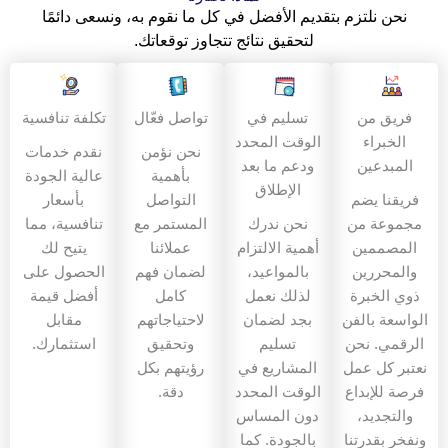
نحن نلتزم بتقديم الأفضل في كل ما نقوم به، ونسعى دائمًا
لتحقيق نتائج تتجاوز توقعاتك.
فريق من
تسليم في
تواصل فعّال
تكلفة تنافسية
الخبراء
الوقت المحدد
نحن نؤمن
نقدم خدمات
المبدعين
ودعم ما بعد
بأهمية
عالية الجودة
الإطلاق
فريقنا يضم
التواصل
بأسعار
مجموعة من
نحن ندرك
المستمر مع
تنافسية، مما
المصممين
أهمية الالتزام
عملائنا
يتيح لك
والمحررين
بالمواعيد،
لضمان فهم
الحصول على
ذوي الخبرة
لذلك نعمل
كامل
أفضل قيمة
الواسعة بالفن
بجد لضمان
لاحتياجاتهم
مقابل
الرقمي. نحن
تسليم
وتحقيق
استثمارك.
نعتبر كل عمل
المشاريع في
رؤيتهم بكل
فرصة للإبداع
الوقت المحدد
دقة.
والتجديد،
دون المساس
ونفخر بقدرتنا
بالجودة. كما